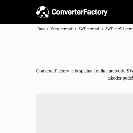
Dom
Video pretvarač
SWF pretvarač
SWF do AVI pretva
ConverterFactory je besplatna i online pretvoriti S
također podrž