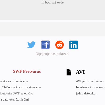
ili baci swf ovde
Dijeljenje nas pokreće!
SWF Pretvarač
AVI
teka za prikazivanje
AVI je format videa r
 Obično se koristi za stvaranje
Interleave i to je kon
a. Datoteke SWF se obično
jednu datoteku.
 datoteke, što ih čini