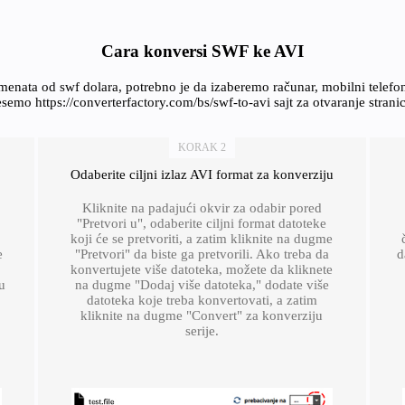
Cara konversi SWF ke AVI
enata od swf dolara, potrebno je da izaberemo računar, mobilni telef
emo https://converterfactory.com/bs/swf-to-avi sajt za otvaranje strani
KORAK 2
Odaberite ciljni izlaz AVI format za konverziju
Kliknite na padajući okvir za odabir pored
"Pretvori u", odaberite ciljni format datoteke
koji će se pretvoriti, a zatim kliknite na dugme
e
"Pretvori" da biste ga pretvorili. Ako treba da
d
konvertujete više datoteka, možete da kliknete
u
na dugme "Dodaj više datoteka," dodate više
datoteka koje treba konvertovati, a zatim
kliknite na dugme "Convert" za konverziju
serije.