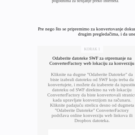
pogodnima za strujanje preko interneta.
Pre nego što se pripremimo za konvertovanje dokum
drugim pregledačima, i da unes
KORAK 1
Odaberite datoteke SWF za otpremanje na
ConverterFactory web lokaciju za konverziju
Kliknite na dugme "Odaberite Datoteke" da
biste izabrali datoteku od SWF koju treba da
konvertujete, i možete da izaberete da ispustit
datoteku od SWF direktno na veb lokaciju
ConverterFactory da biste konvertovali stranic
kada upravljate konverzijom na računaru.
Kliknite padajuću strelicu desno od dugmeta
"Odaberite Datoteke" ConverterFactory
podržava online konverziju web linkova ili
Dropbox datoteka.