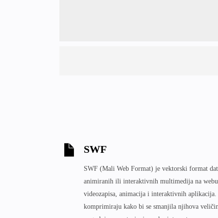
SWF
SWF (Mali Web Format) je vektorski format dato
animiranih ili interaktivnih multimedija na webu.
videozapisa, animacija i interaktivnih aplikacij
komprimiraju kako bi se smanjila njihova veličina