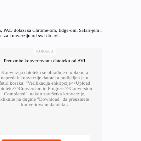
on, PAD dolazi sa Chrome-om, Edge-om, Safari-jem i
ce za konverziju od swf do avi.
KORAK 3
Preuzmite konvertovanu datoteku od AVI
Konverzija datoteka se obrađuje u oblaku, a
napredak konverzije datoteka podijeljen je u
četiri koraka: "Verifikacija enkripcije>>Upload
atoteke>>Conversion in Progress>>Conversion
Completed", nakon završetka konverzije,
kliknite na dugme "Download" da preuzmete
konvertovanu datoteku.