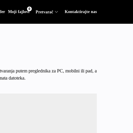
0
der
Moji fajlovi
Kontaktirajte nas
Pretvarač
tvaranja putem preglednika za PC, mobilni ili pad, a
mata datoteka.