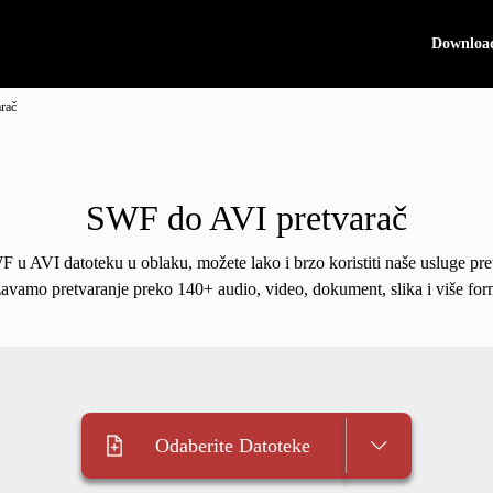
Downloa
rač
SWF do AVI pretvarač
WF u AVI datoteku u oblaku, možete lako i brzo koristiti naše usluge pre
avamo pretvaranje preko 140+ audio, video, dokument, slika i više for
Odaberite Datoteke