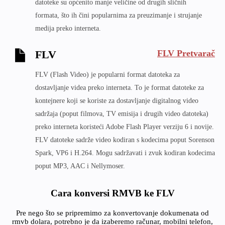
datoteke su općenito manje veličine od drugih sličnih
formata, što ih čini popularnima za preuzimanje i strujanje
medija preko interneta.
FLV Pretvarač
FLV
FLV (Flash Video) je popularni format datoteka za
dostavljanje videa preko interneta. To je format datoteke za
kontejnere koji se koriste za dostavljanje digitalnog video
sadržaja (poput filmova, TV emisija i drugih video datoteka)
preko interneta koristeći Adobe Flash Player verziju 6 i novije.
FLV datoteke sadrže video kodiran s kodecima poput Sorenson
Spark, VP6 i H.264. Mogu sadržavati i zvuk kodiran kodecima
poput MP3, AAC i Nellymoser.
Cara konversi RMVB ke FLV
Pre nego što se pripremimo za konvertovanje dokumenata od
rmvb dolara, potrebno je da izaberemo računar, mobilni telefon,