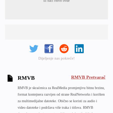
ili baci rmvb ovde
Dijeljenje nas pokreće!
RMVB Pretvarač
RMVB
RMVB je skraćenica za RealMedia promjenjivu bitnu brzinu,
format kontejnera razvijen od strane RealNetworks i korišten
za multimedijalne datoteke. Obično se koristi za audio i
video datoteke i podržava više traka i titlova. RMVB