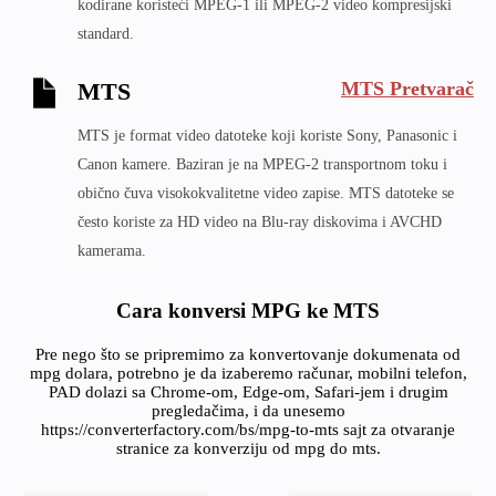
kodirane koristeći MPEG-1 ili MPEG-2 video kompresijski
standard.
MTS Pretvarač
MTS
MTS je format video datoteke koji koriste Sony, Panasonic i
Canon kamere. Baziran je na MPEG-2 transportnom toku i
obično čuva visokokvalitetne video zapise. MTS datoteke se
često koriste za HD video na Blu-ray diskovima i AVCHD
kamerama.
Cara konversi MPG ke MTS
Pre nego što se pripremimo za konvertovanje dokumenata od
mpg dolara, potrebno je da izaberemo računar, mobilni telefon,
PAD dolazi sa Chrome-om, Edge-om, Safari-jem i drugim
pregledačima, i da unesemo
https://converterfactory.com/bs/mpg-to-mts sajt za otvaranje
stranice za konverziju od mpg do mts.