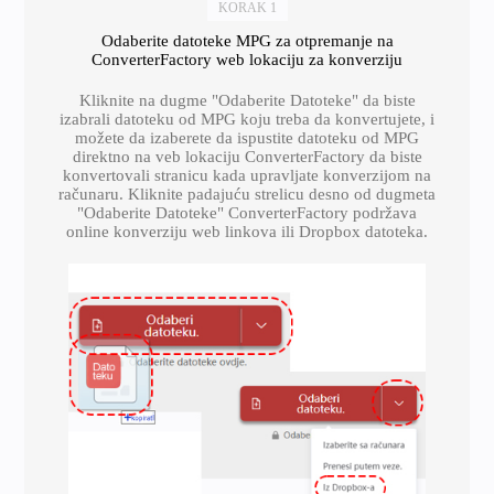
KORAK 1
Odaberite datoteke MPG za otpremanje na
ConverterFactory web lokaciju za konverziju
Kliknite na dugme "Odaberite Datoteke" da biste
izabrali datoteku od MPG koju treba da konvertujete, i
možete da izaberete da ispustite datoteku od MPG
direktno na veb lokaciju ConverterFactory da biste
konvertovali stranicu kada upravljate konverzijom na
računaru. Kliknite padajuću strelicu desno od dugmeta
"Odaberite Datoteke" ConverterFactory podržava
online konverziju web linkova ili Dropbox datoteka.