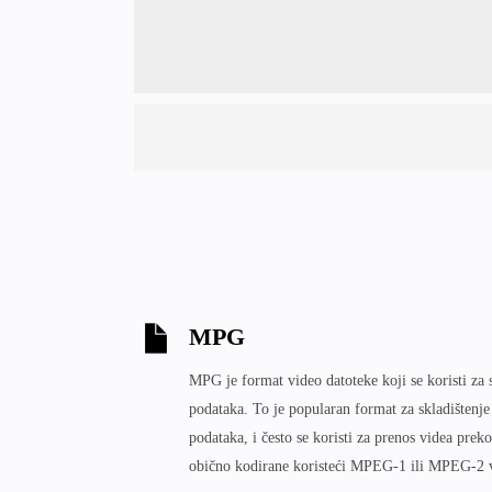
MPG
MPG je format video datoteke koji se koristi za s
podataka. To je popularan format za skladištenj
podataka, i često se koristi za prenos videa pre
obično kodirane koristeći MPEG-1 ili MPEG-2 v