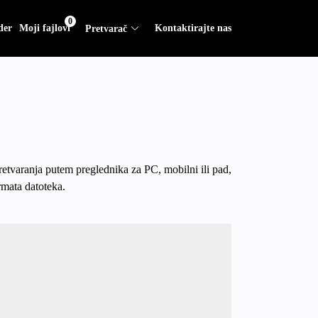
0
der
Moji fajlovi
Kontaktirajte nas
Pretvarač
retvaranja putem preglednika za PC, mobilni ili pad,
rmata datoteka.