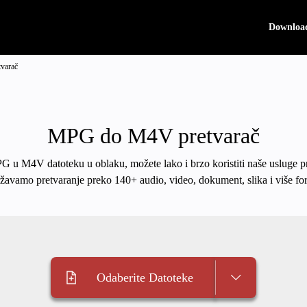
Downloa
varač
MPG do M4V pretvarač
PG u M4V datoteku u oblaku, možete lako i brzo koristiti naše usluge p
žavamo pretvaranje preko 140+ audio, video, dokument, slika i više fo
Odaberite Datoteke