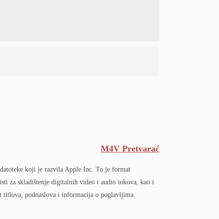
M4V Pretvarač
atoteke koji je razvila Apple Inc. To je format
isti za skladištenje digitalnih video i audio tokova, kao i
 titlova, podnaslova i informacija o poglavljima.