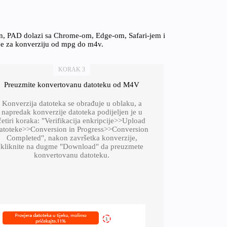
on, PAD dolazi sa Chrome-om, Edge-om, Safari-jem i
ice za konverziju od mpg do m4v.
KORAK 3
Preuzmite konvertovanu datoteku od M4V
Konverzija datoteka se obrađuje u oblaku, a
napredak konverzije datoteka podijeljen je u
četiri koraka: "Verifikacija enkripcije>>Upload
atoteke>>Conversion in Progress>>Conversion
Completed", nakon završetka konverzije,
kliknite na dugme "Download" da preuzmete
konvertovanu datoteku.