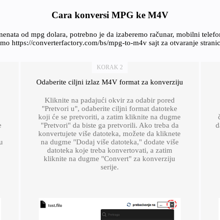
Cara konversi MPG ke M4V
enata od mpg dolara, potrebno je da izaberemo računar, mobilni telef
mo https://converterfactory.com/bs/mpg-to-m4v sajt za otvaranje stran
KORAK 2
Odaberite ciljni izlaz M4V format za konverziju
Kliknite na padajući okvir za odabir pored
"Pretvori u", odaberite ciljni format datoteke
koji će se pretvoriti, a zatim kliknite na dugme
e
"Pretvori" da biste ga pretvorili. Ako treba da
d
konvertujete više datoteka, možete da kliknete
u
na dugme "Dodaj više datoteka," dodate više
datoteka koje treba konvertovati, a zatim
kliknite na dugme "Convert" za konverziju
serije.