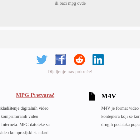
ili baci mpg ovde
Dijeljenje nas pokreće!
MPG Pretvarač
M4V
kladištenje digitalnih video
M4V je format video d
e komprimiranih video
kontejnera koji se kor
ko Interneta. MPG datoteke su
drugih podataka poput
ideo kompresijski standard.