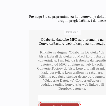
Pre nego što se pripremimo za konvertovanje dokum
drugim pregledačima, i da unese
KORAK 1
Odaberite datoteke MPG za otpremanje na
ConverterFactory web lokaciju za konverziju
Kliknite na dugme "Odaberite Datoteke" da
biste izabrali datoteku od MPG koju treba da
konvertujete, i možete da izaberete da ispustit
datoteku od MPG direktno na veb lokaciju
ConverterFactory da biste konvertovali stranic
kada upravljate konverzijom na računaru.
Kliknite padajuću strelicu desno od dugmeta
"Odaberite Datoteke" ConverterFactory
podržava online konverziju web linkova ili
Dropbox datoteka.