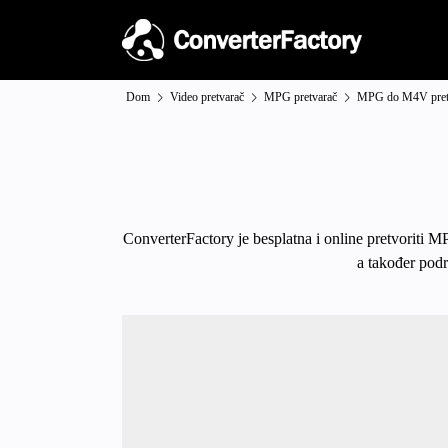
Dom
Video pretvarač
MPG pretvarač
MPG do M4V pret
ConverterFactory je besplatna i online pretvoriti M
a također podr