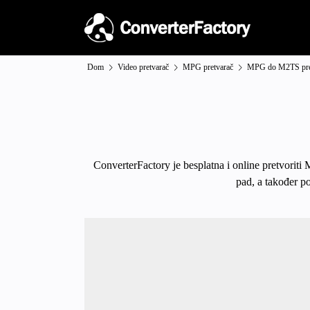
Dom
Video pretvarač
MPG pretvarač
MPG do M2TS pre
ConverterFactory je besplatna i online pretvoriti
pad, a također p