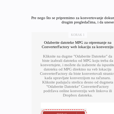
Pre nego što se pripremimo za konvertovanje dokum
drugim pregledačima, i da unesem
KORAK 1
Odaberite datoteke MPG za otpremanje na
ConverterFactory web lokaciju za konverziju
Kliknite na dugme "Odaberite Datoteke" da
biste izabrali datoteku od MPG koju treba da
konvertujete, i možete da izaberete da ispustit
datoteku od MPG direktno na veb lokaciju
ConverterFactory da biste konvertovali stranic
kada upravljate konverzijom na računaru.
Kliknite padajuću strelicu desno od dugmeta
"Odaberite Datoteke" ConverterFactory
podržava online konverziju web linkova ili
Dropbox datoteka.