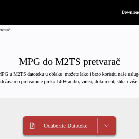
Downloa
tvarač
MPG do M2TS pretvarač
 MPG u M2TS datoteku u oblaku, možete lako i brzo koristiti naše uslug
održavamo pretvaranje preko 140+ audio, video, dokument, slika i više 
Odaberite Datoteke