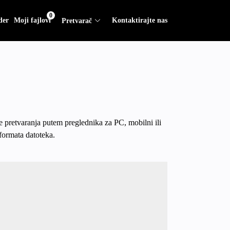
0
der
Moji fajlovi
Kontaktirajte nas
Pretvarač
e pretvaranja putem preglednika za PC, mobilni ili
formata datoteka.