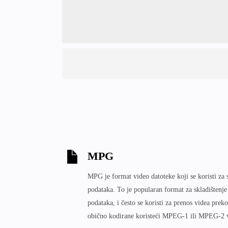
MPG
MPG je format video datoteke koji se koristi za s
podataka. To je popularan format za skladištenj
podataka, i često se koristi za prenos videa pre
obično kodirane koristeći MPEG-1 ili MPEG-2 v