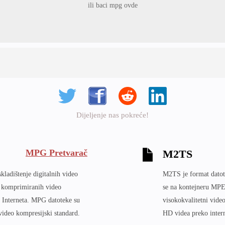
ili baci mpg ovde
Dijeljenje nas pokreće!
MPG Pretvarač
M2TS
kladištenje digitalnih video
M2TS je format datote
e komprimiranih video
se na kontejneru MPEG
ko Interneta. MPG datoteke su
visokokvalitetni vide
ideo kompresijski standard.
HD videa preko intern