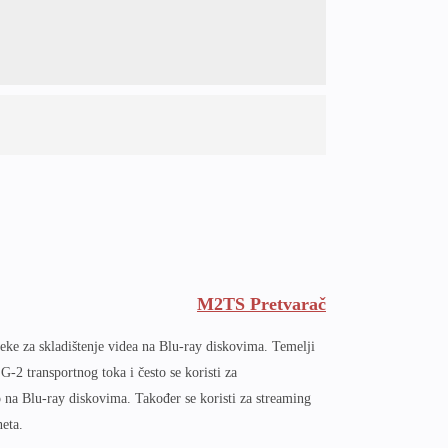
M2TS Pretvarač
ke za skladištenje videa na Blu-ray diskovima. Temelji
-2 transportnog toka i često se koristi za
o na Blu-ray diskovima. Također se koristi za streaming
eta.