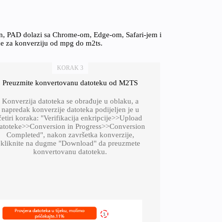
on, PAD dolazi sa Chrome-om, Edge-om, Safari-jem i
ice za konverziju od mpg do m2ts.
KORAK 3
Preuzmite konvertovanu datoteku od M2TS
Konverzija datoteka se obrađuje u oblaku, a
napredak konverzije datoteka podijeljen je u
četiri koraka: "Verifikacija enkripcije>>Upload
atoteke>>Conversion in Progress>>Conversion
Completed", nakon završetka konverzije,
kliknite na dugme "Download" da preuzmete
konvertovanu datoteku.