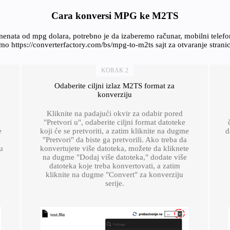
Cara konversi MPG ke M2TS
enata od mpg dolara, potrebno je da izaberemo računar, mobilni telef
o https://converterfactory.com/bs/mpg-to-m2ts sajt za otvaranje stran
KORAK 2
Odaberite ciljni izlaz M2TS format za
konverziju
Kliknite na padajući okvir za odabir pored
"Pretvori u", odaberite ciljni format datoteke
e
koji će se pretvoriti, a zatim kliknite na dugme
d
"Pretvori" da biste ga pretvorili. Ako treba da
u
konvertujete više datoteka, možete da kliknete
na dugme "Dodaj više datoteka," dodate više
datoteka koje treba konvertovati, a zatim
kliknite na dugme "Convert" za konverziju
serije.