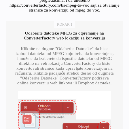
pregledačima, i da unesemo
https://converterfactory.com/bs/mpeg-to-voc sajt za otvaranje
stranice za konverziju od mpeg do voc.
KORAK 1
Odaberite datoteke MPEG za otpremanje na
ConverterFactory web lokaciju za konverziju
Kliknite na dugme "Odaberite Datoteke" da biste
izabrali datoteku od MPEG koju treba da konvertujete,
i možete da izaberete da ispustite datoteku od MPEG
direktno na veb lokaciju ConverterFactory da biste
konvertovali stranicu kada upravljate konverzijom na
računaru. Kliknite padajuću strelicu desno od dugmeta
"Odaberite Datoteke" ConverterFactory podržava
online konverziju web linkova ili Dropbox datoteka.