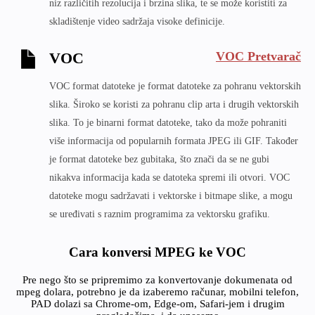
niz različitih rezolucija i brzina slika, te se može koristiti za
skladištenje video sadržaja visoke definicije.
VOC Pretvarač
VOC
VOC format datoteke je format datoteke za pohranu vektorskih
slika. Široko se koristi za pohranu clip arta i drugih vektorskih
slika. To je binarni format datoteke, tako da može pohraniti
više informacija od popularnih formata JPEG ili GIF. Također
je format datoteke bez gubitaka, što znači da se ne gubi
nikakva informacija kada se datoteka spremi ili otvori. VOC
datoteke mogu sadržavati i vektorske i bitmape slike, a mogu
se uređivati s raznim programima za vektorsku grafiku.
Cara konversi MPEG ke VOC
Pre nego što se pripremimo za konvertovanje dokumenata od
mpeg dolara, potrebno je da izaberemo računar, mobilni telefon,
PAD dolazi sa Chrome-om, Edge-om, Safari-jem i drugim