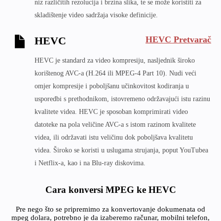
niz različitih rezolucija i brzina slika, te se može koristiti za
skladištenje video sadržaja visoke definicije.
HEVC Pretvarač
HEVC
HEVC je standard za video kompresiju, nasljednik široko
korištenog AVC-a (H.264 ili MPEG-4 Part 10). Nudi veći
omjer kompresije i poboljšanu učinkovitost kodiranja u
usporedbi s prethodnikom, istovremeno održavajući istu razinu
kvalitete videa. HEVC je sposoban komprimirati video
datoteke na pola veličine AVC-a s istom razinom kvalitete
videa, ili održavati istu veličinu dok poboljšava kvalitetu
videa. Široko se koristi u uslugama strujanja, poput YouTubea
i Netflix-a, kao i na Blu-ray diskovima.
Cara konversi MPEG ke HEVC
Pre nego što se pripremimo za konvertovanje dokumenata od
mpeg dolara, potrebno je da izaberemo računar, mobilni telefon,