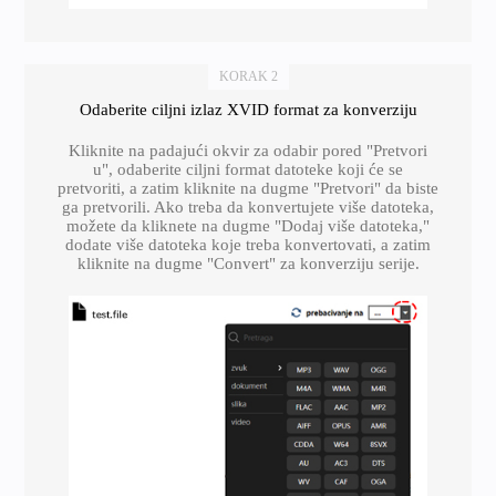
KORAK 2
Odaberite ciljni izlaz XVID format za konverziju
Kliknite na padajući okvir za odabir pored "Pretvori
u", odaberite ciljni format datoteke koji će se
pretvoriti, a zatim kliknite na dugme "Pretvori" da biste
ga pretvorili. Ako treba da konvertujete više datoteka,
možete da kliknete na dugme "Dodaj više datoteka,"
dodate više datoteka koje treba konvertovati, a zatim
kliknite na dugme "Convert" za konverziju serije.