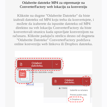
Odaberite datoteke MP4 za otpremanje na
ConverterFactory web lokaciju za konverziju
Kliknite na dugme "Odaberite Datoteke" da biste
izabrali datoteku od MP4 koju treba da konvertujete, i
možete da izaberete da ispustite datoteku od MP4
direktno na veb lokaciju ConverterFactory da biste
konvertovali stranicu kada upravljate konverzijom na
računaru. Kliknite padajuću strelicu desno od dugmeta
"Odaberite Datoteke" ConverterFactory podržava
online konverziju web linkova ili Dropbox datoteka.