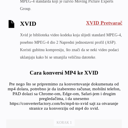
MPEG-4 standarda koji je razvio Moving Picture Experts
Group.
XVID Pretvarač
XVID
Xvid je biblioteka video kodeka koja slijedi standard MPEG-4,
posebno MPEG-4 dio 2 Napredni jednostavni profil (ASP).
Koristi gubitnu kompresiju, što znači da se neki video podaci
uklanjaju kako bi se smanjila veličina datoteke.
Cara konversi MP4 ke XVID
Pre nego što se pripremimo za konvertovanje dokumenata od
mp4 dolara, potrebno je da izaberemo računar, mobilni telefon,
PAD dolazi sa Chrome-om, Edge-om, Safari-jem i drugim
pregledačima, i da unesemo
https://converterfactory.com/bs/mp4-to-xvid sajt za otvaranje
stranice za konverziju od mp4 do xvid.
KORAK 1