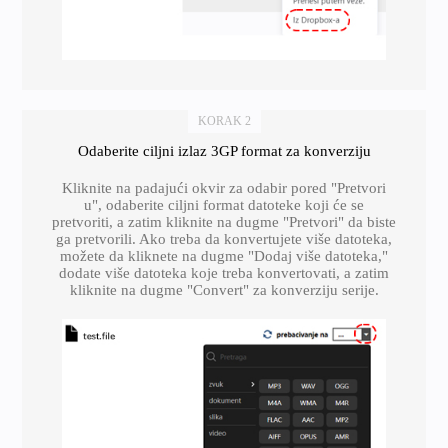
KORAK 2
Odaberite ciljni izlaz 3GP format za konverziju
Kliknite na padajući okvir za odabir pored "Pretvori
u", odaberite ciljni format datoteke koji će se
pretvoriti, a zatim kliknite na dugme "Pretvori" da biste
ga pretvorili. Ako treba da konvertujete više datoteka,
možete da kliknete na dugme "Dodaj više datoteka,"
dodate više datoteka koje treba konvertovati, a zatim
kliknite na dugme "Convert" za konverziju serije.