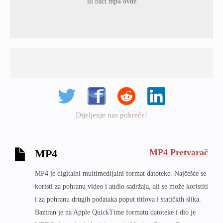
ili baci mp4 ovde
Dijeljenje nas pokreće!
MP4 Pretvarač
MP4
MP4 je digitalni multimedijalni format datoteke. Najčešće se
koristi za pohranu video i audio sadržaja, ali se može koristiti
i za pohranu drugih podataka poput titlova i statičkih slika.
Baziran je na Apple QuickTime formatu datoteke i dio je