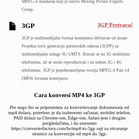
MPEG-4 standarda koji je razvio Moving Picture Experts
Group.
3GP Pretvarač
3GP
3GP je multimedijalni format kontejnera definiran od strane
Projekta treće generacije partnerskih odnosa (3GPP) za
multimedijalne usluge 3G UMTS. Koristi se na 3G mobilnim
telefonima, ali se može reproducirati i na nekim 2G i 4G
telefonima. 3GP je pojednostavljena verzija MPEG-4 Part 14
(MP4) formata kontejnera.
Cara konversi MP4 ke 3GP
Pre nego što se pripremimo za konvertovanje dokumenata od
mp4 dolara, potrebno je da izaberemo računar, mobilni telefon,
PAD dolazi sa Chrome-om, Edge-om, Safari-jem i drugim
pregledačima, i da unesemo
https://converterfactory.com/bs/mp4-to-3gp sajt za otvaranje
stranice za konverziju od mp4 do 3gp.