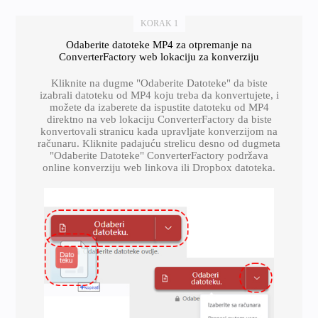
KORAK 1
Odaberite datoteke MP4 za otpremanje na
ConverterFactory web lokaciju za konverziju
Kliknite na dugme "Odaberite Datoteke" da biste
izabrali datoteku od MP4 koju treba da konvertujete, i
možete da izaberete da ispustite datoteku od MP4
direktno na veb lokaciju ConverterFactory da biste
konvertovali stranicu kada upravljate konverzijom na
računaru. Kliknite padajuću strelicu desno od dugmeta
"Odaberite Datoteke" ConverterFactory podržava
online konverziju web linkova ili Dropbox datoteka.