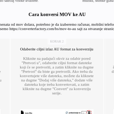
o sadržaj visoke kvalitete.
muziku, snimke glasa 
Cara konversi MOV ke AU
enata od mov dolara, potrebno je da izaberemo računar, mobilni telef
semo https://converterfactory.com/bs/mov-to-au sajt za otvaranje strani
KORAK 2
Odaberite ciljni izlaz AU format za konverziju
Kliknite na padajući okvir za odabir pored
"Pretvori u", odaberite ciljni format datoteke
koji će se pretvoriti, a zatim kliknite na dugme
e
"Pretvori" da biste ga pretvorili. Ako treba da
d
konvertujete više datoteka, možete da kliknete
u
na dugme "Dodaj više datoteka," dodate više
datoteka koje treba konvertovati, a zatim
kliknite na dugme "Convert" za konverziju
serije.