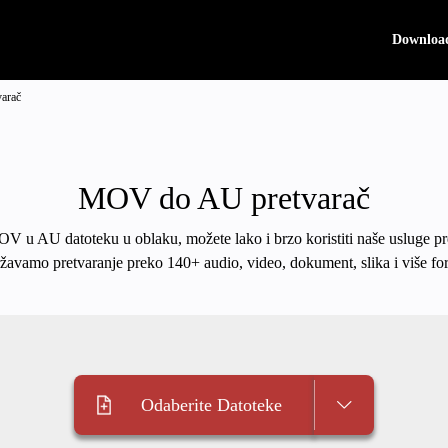
Downloa
arač
MOV do AU pretvarač
MOV u AU datoteku u oblaku, možete lako i brzo koristiti naše usluge pr
žavamo pretvaranje preko 140+ audio, video, dokument, slika i više fo
Odaberite Datoteke