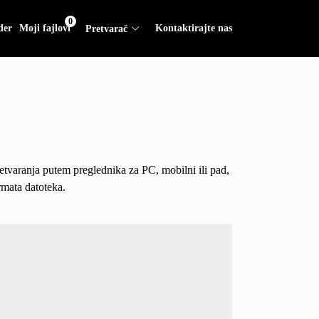
0
der
Moji fajlovi
Kontaktirajte nas
Pretvarač
etvaranja putem preglednika za PC, mobilni ili pad,
rmata datoteka.