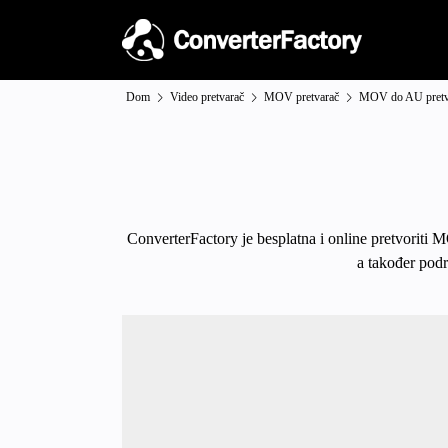
Dom
Video pretvarač
MOV pretvarač
MOV do AU pretv
ConverterFactory je besplatna i online pretvoriti 
a također podr