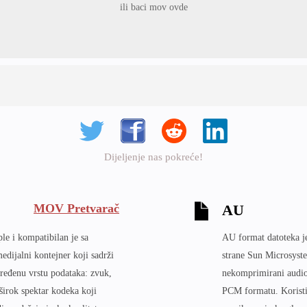
ili baci mov ovde
Dijeljenje nas pokreće!
MOV Pretvarač
AU
le i kompatibilan je sa
AU format datoteka je
dijalni kontejner koji sadrži
strane Sun Microsyste
dređenu vrstu podataka: zvuk,
nekomprimirani audio
a širok spektar kodeka koji
PCM formatu. Koristi s