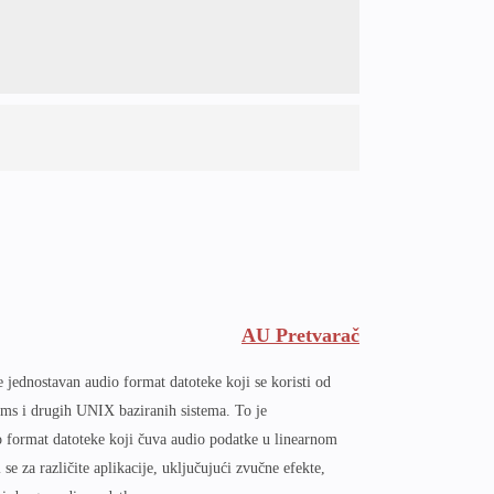
AU Pretvarač
 jednostavan audio format datoteke koji se koristi od
ms i drugih UNIX baziranih sistema. To je
 format datoteke koji čuva audio podatke u linearnom
e za različite aplikacije, uključujući zvučne efekte,