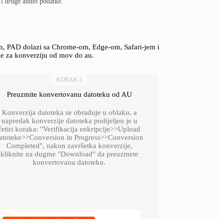
i druge audio podatke.
on, PAD dolazi sa Chrome-om, Edge-om, Safari-jem i
ce za konverziju od mov do au.
KORAK 3
Preuzmite konvertovanu datoteku od AU
Konverzija datoteka se obrađuje u oblaku, a
napredak konverzije datoteka podijeljen je u
četiri koraka: "Verifikacija enkripcije>>Upload
atoteke>>Conversion in Progress>>Conversion
Completed", nakon završetka konverzije,
kliknite na dugme "Download" da preuzmete
konvertovanu datoteku.