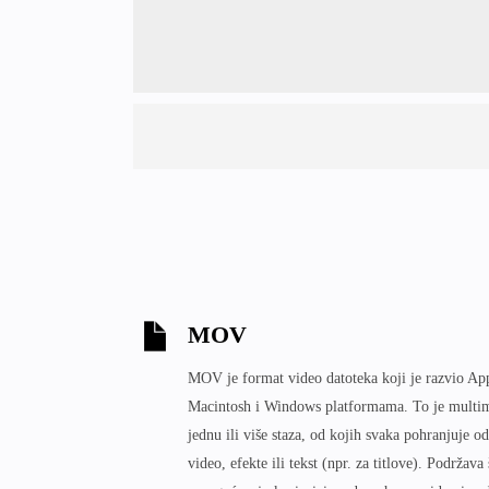
MOV
MOV je format video datoteka koji je razvio App
Macintosh i Windows platformama. To je multime
jednu ili više staza, od kojih svaka pohranjuje o
video, efekte ili tekst (npr. za titlove). Podržav