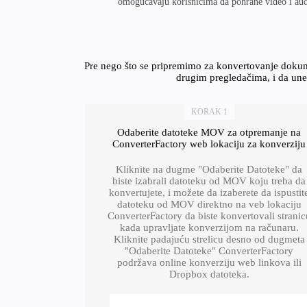
omogućavaju korisnicima da pohrane video i audi
Pre nego što se pripremimo za konvertovanje dokum
drugim pregledačima, i da une
KORAK 1
Odaberite datoteke MOV za otpremanje na
ConverterFactory web lokaciju za konverziju
Kliknite na dugme "Odaberite Datoteke" da
biste izabrali datoteku od MOV koju treba da
konvertujete, i možete da izaberete da ispustit
datoteku od MOV direktno na veb lokaciju
ConverterFactory da biste konvertovali stranic
kada upravljate konverzijom na računaru.
Kliknite padajuću strelicu desno od dugmeta
"Odaberite Datoteke" ConverterFactory
podržava online konverziju web linkova ili
Dropbox datoteka.