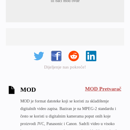
ili baci mod ovde
Dijeljenje nas pokreće!
MOD Pretvarač
MOD
MOD je format datoteke koji se koristi za skladištenje
digitalnih video zapisa. Baziran je na MPEG-2 standardu i
često se koristi u digitalnim kamerama poput onih koje
proizvodi JVC, Panasonic i Canon. Sadrži video u visoko