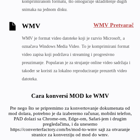
komprimiranom formatu, što omogućuje skladištenje dugih
snimaka na jednom disku.
WMV Pretvarač
WMV
WMV je format video datoteke koji je razvio Microsoft, a
označava Windows Media Video. To je komprimirani format
video zapisa koji podržava i streaming i progresivno
preuzimanje. Popularan je za strujanje online video sadržaja i
također se koristi za lokalno reproduciranje preuzetih video
datoteka.
Cara konversi MOD ke WMV
Pre nego što se pripremimo za konvertovanje dokumenata od
mod dolara, potrebno je da izaberemo računar, mobilni telefon,
PAD dolazi sa Chrome-om, Edge-om, Safari-jem i drugim
pregledačima, i da unesemo
https://converterfactory.com/bs/mod-to-wmv sajt za otvaranje
stranice za konverziju od mod do wmv.