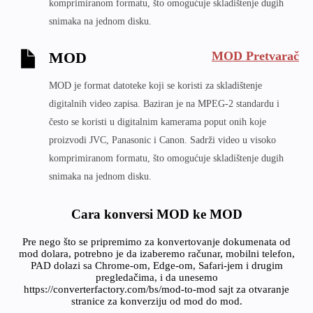
komprimiranom formatu, što omogućuje skladištenje dugih
snimaka na jednom disku.
MOD Pretvarač
MOD
MOD je format datoteke koji se koristi za skladištenje
digitalnih video zapisa. Baziran je na MPEG-2 standardu i
često se koristi u digitalnim kamerama poput onih koje
proizvodi JVC, Panasonic i Canon. Sadrži video u visoko
komprimiranom formatu, što omogućuje skladištenje dugih
snimaka na jednom disku.
Cara konversi MOD ke MOD
Pre nego što se pripremimo za konvertovanje dokumenata od
mod dolara, potrebno je da izaberemo računar, mobilni telefon,
PAD dolazi sa Chrome-om, Edge-om, Safari-jem i drugim
pregledačima, i da unesemo
https://converterfactory.com/bs/mod-to-mod sajt za otvaranje
stranice za konverziju od mod do mod.