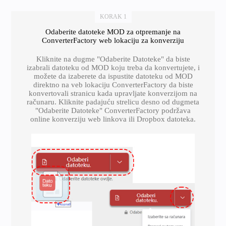
KORAK 1
Odaberite datoteke MOD za otpremanje na
ConverterFactory web lokaciju za konverziju
Kliknite na dugme "Odaberite Datoteke" da biste
izabrali datoteku od MOD koju treba da konvertujete, i
možete da izaberete da ispustite datoteku od MOD
direktno na veb lokaciju ConverterFactory da biste
konvertovali stranicu kada upravljate konverzijom na
računaru. Kliknite padajuću strelicu desno od dugmeta
"Odaberite Datoteke" ConverterFactory podržava
online konverziju web linkova ili Dropbox datoteka.