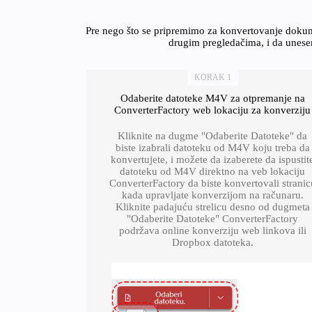
Pre nego što se pripremimo za konvertovanje dokum
drugim pregledačima, i da unesem
KORAK 1
Odaberite datoteke M4V za otpremanje na
ConverterFactory web lokaciju za konverziju
Kliknite na dugme "Odaberite Datoteke" da
biste izabrali datoteku od M4V koju treba da
konvertujete, i možete da izaberete da ispustit
datoteku od M4V direktno na veb lokaciju
ConverterFactory da biste konvertovali stranic
kada upravljate konverzijom na računaru.
Kliknite padajuću strelicu desno od dugmeta
"Odaberite Datoteke" ConverterFactory
podržava online konverziju web linkova ili
Dropbox datoteka.