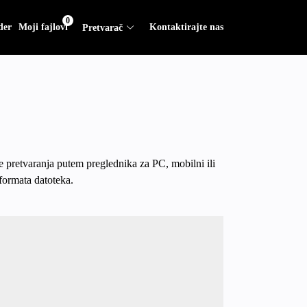
0
der
Moji fajlovi
Kontaktirajte nas
Pretvarač
e pretvaranja putem preglednika za PC, mobilni ili
formata datoteka.