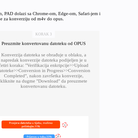
on, PAD dolazi sa Chrome-om, Edge-om, Safari-jem i
ice za konverziju od m4v do opus.
KORAK 3
Preuzmite konvertovanu datoteku od OPUS
Konverzija datoteka se obrađuje u oblaku, a
napredak konverzije datoteka podijeljen je u
četiri koraka: "Verifikacija enkripcije>>Upload
atoteke>>Conversion in Progress>>Conversion
Completed", nakon završetka konverzije,
kliknite na dugme "Download" da preuzmete
konvertovanu datoteku.