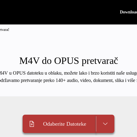
Downloa
tvarač
M4V do OPUS pretvarač
 M4V u OPUS datoteku u oblaku, možete lako i brzo koristiti naše uslug
održavamo pretvaranje preko 140+ audio, video, dokument, slika i više 
Odaberite Datoteke