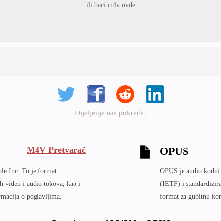
ili baci m4v ovde
Dijeljenje nas pokreće!
M4V Pretvarač
OPUS
le Inc. To je format
OPUS je audio kodni f
nih video i audio tokova, kao i
(IETF) i standardizir
rmacija o poglavljima.
format za gubitnu kom