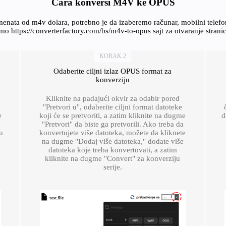
Cara konversi M4V ke OPUS
enata od m4v dolara, potrebno je da izaberemo računar, mobilni telef
o https://converterfactory.com/bs/m4v-to-opus sajt za otvaranje stran
KORAK 2
Odaberite ciljni izlaz OPUS format za
konverziju
Kliknite na padajući okvir za odabir pored
"Pretvori u", odaberite ciljni format datoteke
e
koji će se pretvoriti, a zatim kliknite na dugme
d
"Pretvori" da biste ga pretvorili. Ako treba da
u
konvertujete više datoteka, možete da kliknete
na dugme "Dodaj više datoteka," dodate više
datoteka koje treba konvertovati, a zatim
kliknite na dugme "Convert" za konverziju
serije.