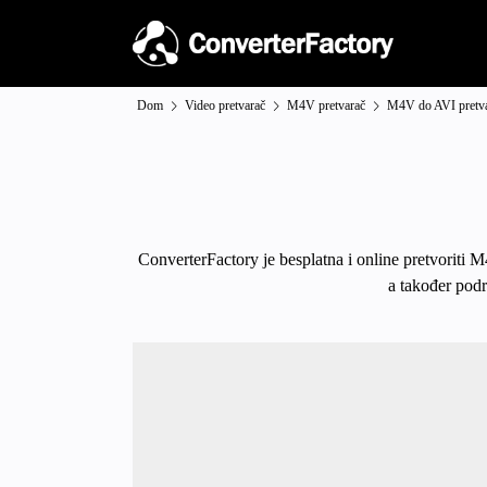
Dom
Video pretvarač
M4V pretvarač
M4V do AVI pretv
ConverterFactory je besplatna i online pretvoriti 
a također podr