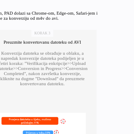
on, PAD dolazi sa Chrome-om, Edge-om, Safari-jem i
ce za konverziju od m4v do avi.
KORAK 3
Preuzmite konvertovanu datoteku od AVI
Konverzija datoteka se obrađuje u oblaku, a
napredak konverzije datoteka podijeljen je u
četiri koraka: "Verifikacija enkripcije>>Upload
atoteke>>Conversion in Progress>>Conversion
Completed", nakon završetka konverzije,
kliknite na dugme "Download" da preuzmete
konvertovanu datoteku.