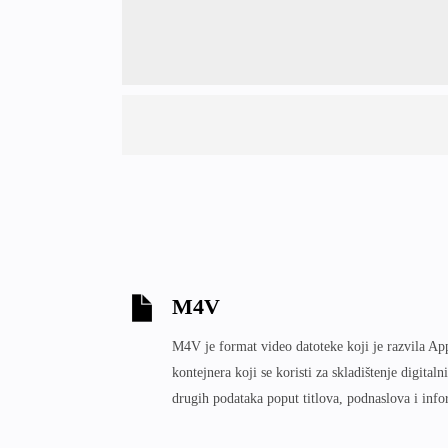
M4V
M4V je format video datoteke koji je razvila App
kontejnera koji se koristi za skladištenje digital
drugih podataka poput titlova, podnaslova i info