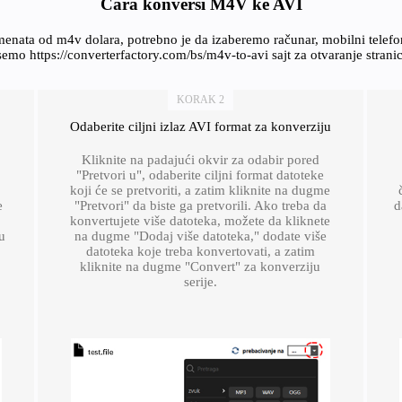
Cara konversi M4V ke AVI
enata od m4v dolara, potrebno je da izaberemo računar, mobilni telef
emo https://converterfactory.com/bs/m4v-to-avi sajt za otvaranje strani
KORAK 2
Odaberite ciljni izlaz AVI format za konverziju
Kliknite na padajući okvir za odabir pored
"Pretvori u", odaberite ciljni format datoteke
koji će se pretvoriti, a zatim kliknite na dugme
e
"Pretvori" da biste ga pretvorili. Ako treba da
d
konvertujete više datoteka, možete da kliknete
u
na dugme "Dodaj više datoteka," dodate više
datoteka koje treba konvertovati, a zatim
kliknite na dugme "Convert" za konverziju
serije.