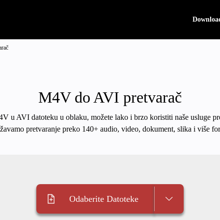
Downloa
arač
M4V do AVI pretvarač
M4V u AVI datoteku u oblaku, možete lako i brzo koristiti naše usluge pr
žavamo pretvaranje preko 140+ audio, video, dokument, slika i više fo
Odaberite Datoteke