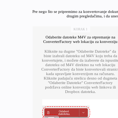
Pre nego što se pripremimo za konvertovanje dokum
drugim pregledačima, i da unes
KORAK 1
Odaberite datoteke M4V za otpremanje na
ConverterFactory web lokaciju za konverziju
Kliknite na dugme "Odaberite Datoteke" da
biste izabrali datoteku od M4V koju treba da
konvertujete, i možete da izaberete da ispustit
datoteku od M4V direktno na veb lokaciju
ConverterFactory da biste konvertovali stranic
kada upravljate konverzijom na računaru.
Kliknite padajuću strelicu desno od dugmeta
"Odaberite Datoteke" ConverterFactory
podržava online konverziju web linkova ili
Dropbox datoteka.