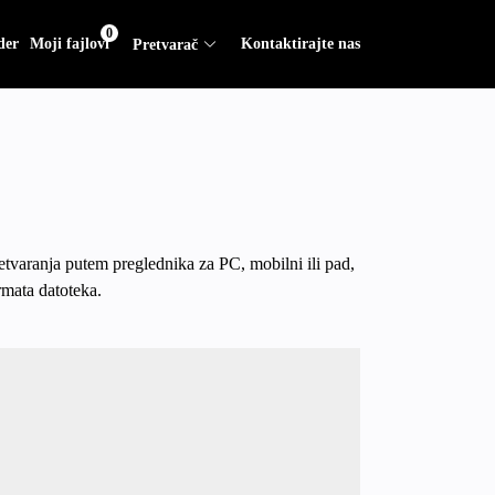
0
der
Moji fajlovi
Kontaktirajte nas
Pretvarač
etvaranja putem preglednika za PC, mobilni ili pad,
rmata datoteka.