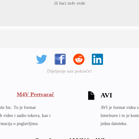
ili baci m4v ovde
Dijeljenje nas pokreće!
M4V Pretvarač
AVI
le Inc. To je format
AVI je format videa r
nih video i audio tokova, kao i
Interleave i to je kon
rmacija o poglavljima.
jednu datoteku.