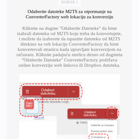
KORAK 1
Odaberite datoteke M2TS za otpremanje na
ConverterFactory web lokaciju za konverziju
Kliknite na dugme "Odaberite Datoteke" da biste
izabrali datoteku od M2TS koju treba da konvertujete,
i možete da izaberete da ispustite datoteku od M2TS
direktno na veb lokaciju ConverterFactory da biste
konvertovali stranicu kada upravljate konverzijom na
računaru. Kliknite padajuću strelicu desno od dugmeta
"Odaberite Datoteke" ConverterFactory podržava
online konverziju web linkova ili Dropbox datoteka.