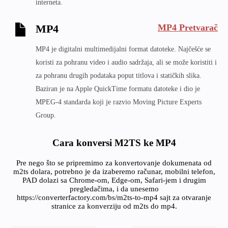
interneta.
MP4 Pretvarač
MP4
MP4 je digitalni multimedijalni format datoteke. Najčešće se
koristi za pohranu video i audio sadržaja, ali se može koristiti i
za pohranu drugih podataka poput titlova i statičkih slika.
Baziran je na Apple QuickTime formatu datoteke i dio je
MPEG-4 standarda koji je razvio Moving Picture Experts
Group.
Cara konversi M2TS ke MP4
Pre nego što se pripremimo za konvertovanje dokumenata od
m2ts dolara, potrebno je da izaberemo računar, mobilni telefon,
PAD dolazi sa Chrome-om, Edge-om, Safari-jem i drugim
pregledačima, i da unesemo
https://converterfactory.com/bs/m2ts-to-mp4 sajt za otvaranje
stranice za konverziju od m2ts do mp4.