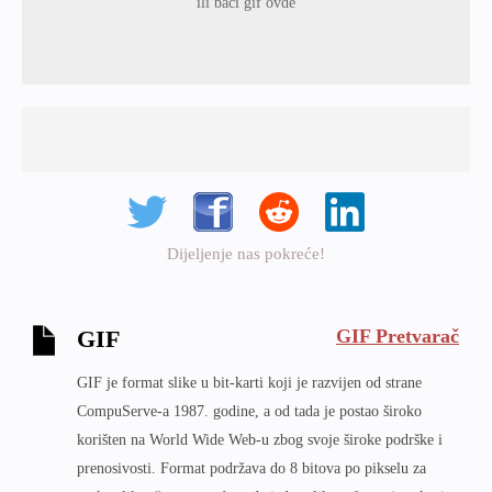
ili baci gif ovde
Dijeljenje nas pokreće!
GIF Pretvarač
GIF
GIF je format slike u bit-karti koji je razvijen od strane
CompuServe-a 1987. godine, a od tada je postao široko
korišten na World Wide Web-u zbog svoje široke podrške i
prenosivosti. Format podržava do 8 bitova po pikselu za