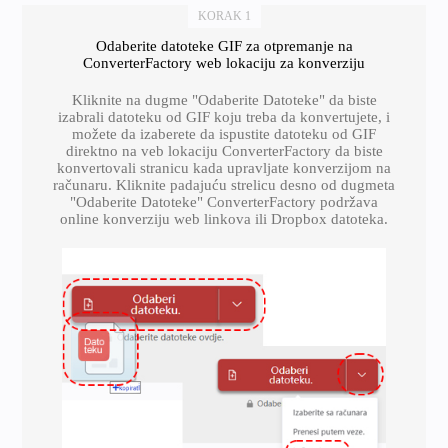
KORAK 1
Odaberite datoteke GIF za otpremanje na
ConverterFactory web lokaciju za konverziju
Kliknite na dugme "Odaberite Datoteke" da biste
izabrali datoteku od GIF koju treba da konvertujete, i
možete da izaberete da ispustite datoteku od GIF
direktno na veb lokaciju ConverterFactory da biste
konvertovali stranicu kada upravljate konverzijom na
računaru. Kliknite padajuću strelicu desno od dugmeta
"Odaberite Datoteke" ConverterFactory podržava
online konverziju web linkova ili Dropbox datoteka.