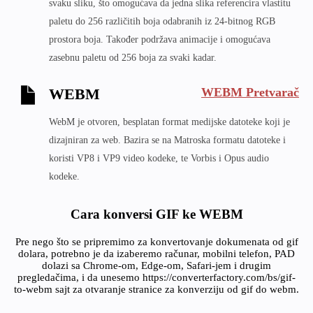
svaku sliku, što omogućava da jedna slika referencira vlastitu
paletu do 256 različitih boja odabranih iz 24-bitnog RGB
prostora boja. Također podržava animacije i omogućava
zasebnu paletu od 256 boja za svaki kadar.
WEBM Pretvarač
WEBM
WebM je otvoren, besplatan format medijske datoteke koji je
dizajniran za web. Bazira se na Matroska formatu datoteke i
koristi VP8 i VP9 video kodeke, te Vorbis i Opus audio
kodeke.
Cara konversi GIF ke WEBM
Pre nego što se pripremimo za konvertovanje dokumenata od gif
dolara, potrebno je da izaberemo računar, mobilni telefon, PAD
dolazi sa Chrome-om, Edge-om, Safari-jem i drugim
pregledačima, i da unesemo https://converterfactory.com/bs/gif-
to-webm sajt za otvaranje stranice za konverziju od gif do webm.