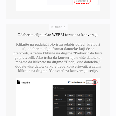
KORAK 2
Odaberite ciljni izlaz WEBM format za konverziju
Kliknite na padajući okvir za odabir pored "Pretvori
u", odaberite ciljni format datoteke koji će se
pretvoriti, a zatim kliknite na dugme "Pretvori" da biste
ga pretvorili. Ako treba da konvertujete više datoteka,
možete da kliknete na dugme "Dodaj više datoteka,"
dodate više datoteka koje treba konvertovati, a zatim
kliknite na dugme "Convert" za konverziju serije.