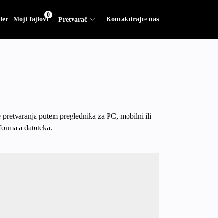
0
der
Moji fajlovi
Kontaktirajte nas
Pretvarač
 pretvaranja putem preglednika za PC, mobilni ili
formata datoteka.