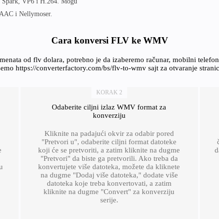
n Spark, VP6 i H.264. Mogu
 AAC i Nellymoser.
Cara konversi FLV ke WMV
enata od flv dolara, potrebno je da izaberemo računar, mobilni telef
emo https://converterfactory.com/bs/flv-to-wmv sajt za otvaranje strani
KORAK 2
Odaberite ciljni izlaz WMV format za
konverziju
Kliknite na padajući okvir za odabir pored
"Pretvori u", odaberite ciljni format datoteke
e
koji će se pretvoriti, a zatim kliknite na dugme
d
"Pretvori" da biste ga pretvorili. Ako treba da
u
konvertujete više datoteka, možete da kliknete
na dugme "Dodaj više datoteka," dodate više
datoteka koje treba konvertovati, a zatim
kliknite na dugme "Convert" za konverziju
serije.