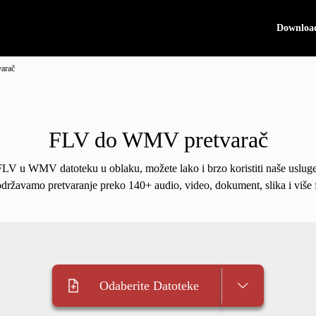
Downloa
arač
FLV do WMV pretvarač
i FLV u WMV datoteku u oblaku, možete lako i brzo koristiti naše usluge
održavamo pretvaranje preko 140+ audio, video, dokument, slika i više 
Odaberite Datoteke