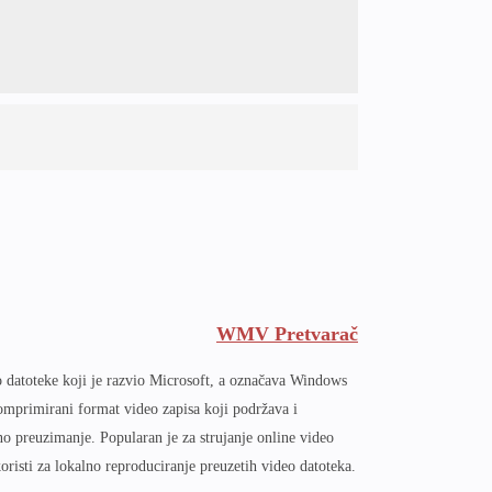
WMV Pretvarač
datoteke koji je razvio Microsoft, a označava Windows
mprimirani format video zapisa koji podržava i
no preuzimanje. Popularan je za strujanje online video
koristi za lokalno reproduciranje preuzetih video datoteka.