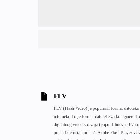
FLV
FLV (Flash Video) je popularni format datoteka 
interneta. To je format datoteke za kontejnere koj
digitalnog video sadržaja (poput filmova, TV emi
preko interneta koristeći Adobe Flash Player ver