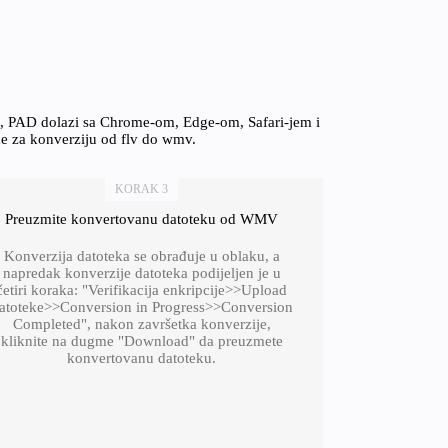
on, PAD dolazi sa Chrome-om, Edge-om, Safari-jem i
ce za konverziju od flv do wmv.
KORAK 3
Preuzmite konvertovanu datoteku od WMV
Konverzija datoteka se obrađuje u oblaku, a
napredak konverzije datoteka podijeljen je u
četiri koraka: "Verifikacija enkripcije>>Upload
atoteke>>Conversion in Progress>>Conversion
Completed", nakon završetka konverzije,
kliknite na dugme "Download" da preuzmete
konvertovanu datoteku.