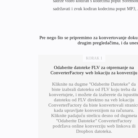
sadrže video kodiran s kodecima poput Sorenso
sadržavati i zvuk kodiran kodecima poput MP3,
Pre nego što se pripremimo za konvertovanje dokum
drugim pregledačima, i da unes
KORAK 1
Odaberite datoteke FLV za otpremanje na
ConverterFactory web lokaciju za konverziju
Kliknite na dugme "Odaberite Datoteke" da
biste izabrali datoteku od FLV koju treba da
konvertujete, i možete da izaberete da ispustit
datoteku od FLV direktno na veb lokaciju
ConverterFactory da biste konvertovali stranic
kada upravljate konverzijom na računaru.
Kliknite padajuću strelicu desno od dugmeta
"Odaberite Datoteke" ConverterFactory
podržava online konverziju web linkova ili
Dropbox datoteka.