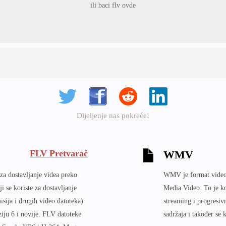
ili baci flv ovde
Dijeljenje nas pokreće!
FLV Pretvarač
WMV
za dostavljanje videa preko
WMV je format video 
i se koriste za dostavljanje
Media Video. To je ko
sija i drugih video datoteka)
streaming i progresiv
ziju 6 i novije. FLV datoteke
sadržaja i također se 