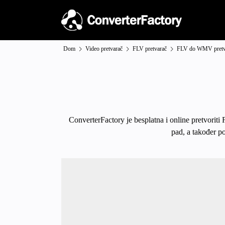
Dom
Video pretvarač
FLV pretvarač
FLV do WMV pretv
ConverterFactory je besplatna i online pretvorit
pad, a također p